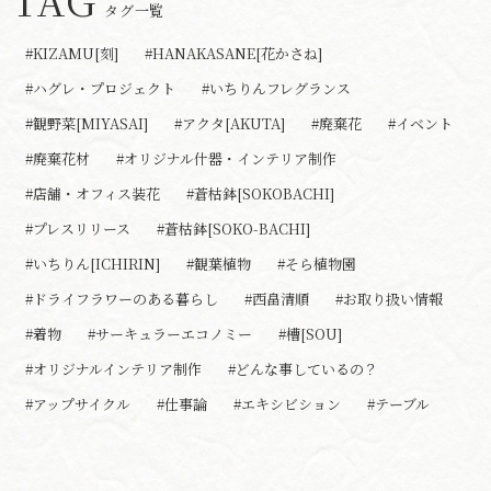
タグ一覧
#KIZAMU[刻]
#HANAKASANE[花かさね]
#ハグレ・プロジェクト
#いちりんフレグランス
#観野菜[MIYASAI]
#アクタ[AKUTA]
#廃棄花
#イベント
#廃棄花材
#オリジナル什器・インテリア制作
#店舗・オフィス装花
#蒼枯鉢[SOKOBACHI]
#プレスリリース
#蒼枯鉢[SOKO-BACHI]
#いちりん[ICHIRIN]
#観葉植物
#そら植物園
#ドライフラワーのある暮らし
#西畠清順
#お取り扱い情報
#着物
#サーキュラーエコノミー
#槽[SOU]
#オリジナルインテリア制作
#どんな事しているの？
#アップサイクル
#仕事論
#エキシビション
#テーブル