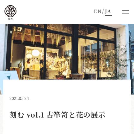
EN
/
JA
2021.05.24
刻む vol.1 古箪笥と花の展示