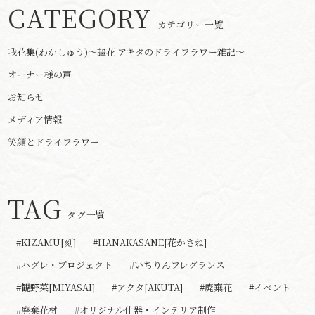
CATEGORY
カテゴリー一覧
我花集(わかしゅう)～謳花 アキタのドライフラワー雑記～
オーナー様の声
お知らせ
メディア情報
笑顔とドライフラワー
TAG
タグ一覧
#KIZAMU[刻]
#HANAKASANE[花かさね]
#ハグレ・プロジェクト
#いちりんフレグランス
#観野菜[MIYASAI]
#アクタ[AKUTA]
#廃棄花
#イベント
#廃棄花材
#オリジナル什器・インテリア制作