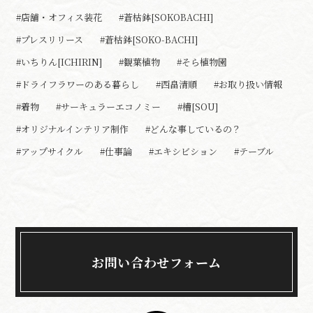
#店舗・オフィス装花
#蒼枯鉢[SOKOBACHI]
#プレスリリース
#蒼枯鉢[SOKO-BACHI]
#いちりん[ICHIRIN]
#観葉植物
#そら植物園
#ドライフラワーのある暮らし
#西畠清順
#お取り扱い情報
#着物
#サーキュラーエコノミー
#槽[SOU]
#オリジナルインテリア制作
#どんな事しているの？
#アップサイクル
#仕事論
#エキシビション
#テーブル
お問い合わせフォーム