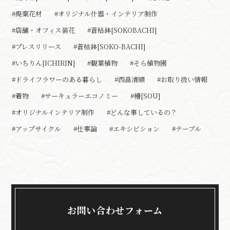
#廃棄花材
#オリジナル什器・インテリア制作
#店舗・オフィス装花
#蒼枯鉢[SOKOBACHI]
#プレスリリース
#蒼枯鉢[SOKO-BACHI]
#いちりん[ICHIRIN]
#観葉植物
#そら植物園
#ドライフラワーのある暮らし
#西畠清順
#お取り扱い情報
#着物
#サーキュラーエコノミー
#槽[SOU]
#オリジナルインテリア制作
#どんな事しているの？
#アップサイクル
#仕事論
#エキシビション
#テーブル
お問い合わせフォーム