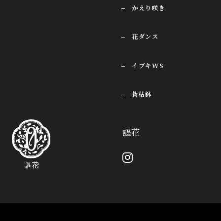
かえり咲き
花ダンス
イブキWS
蒼枯鉢
謳花