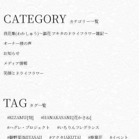
CATEGORY
カテゴリー一覧
我花集(わかしゅう)～謳花 アキタのドライフラワー雑記～
オーナー様の声
お知らせ
メディア情報
笑顔とドライフラワー
TAG
タグ一覧
#KIZAMU[刻]
#HANAKASANE[花かさね]
#ハグレ・プロジェクト
#いちりんフレグランス
#観野菜[MIYASAI]
#アクタ[AKUTA]
#廃棄花
#イベント