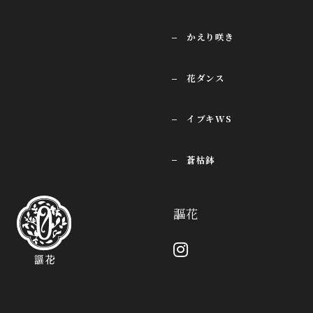
かえり咲き
花ダンス
イブキWS
蒼枯鉢
謳花