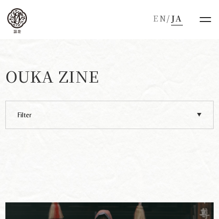
EN
/
JA
OUKA ZINE
Filter