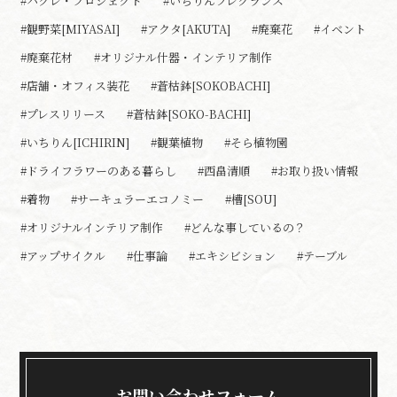
#ハグレ・プロジェクト
#いちりんフレグランス
#観野菜[MIYASAI]
#アクタ[AKUTA]
#廃棄花
#イベント
#廃棄花材
#オリジナル什器・インテリア制作
#店舗・オフィス装花
#蒼枯鉢[SOKOBACHI]
#プレスリリース
#蒼枯鉢[SOKO-BACHI]
#いちりん[ICHIRIN]
#観葉植物
#そら植物園
#ドライフラワーのある暮らし
#西畠清順
#お取り扱い情報
#着物
#サーキュラーエコノミー
#槽[SOU]
#オリジナルインテリア制作
#どんな事しているの？
#アップサイクル
#仕事論
#エキシビション
#テーブル
お問い合わせフォーム