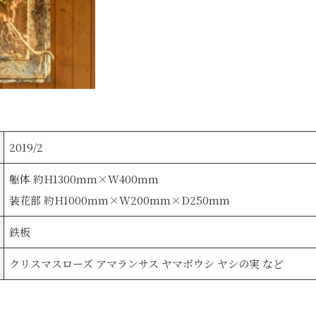
2019/2
躯体 約H1300mm×W400mm
装花部 約H1000mm×W200mm×D250mm
鉄板
クリスマスローズ アマランサス ヤマボウシ ヤシの実 など