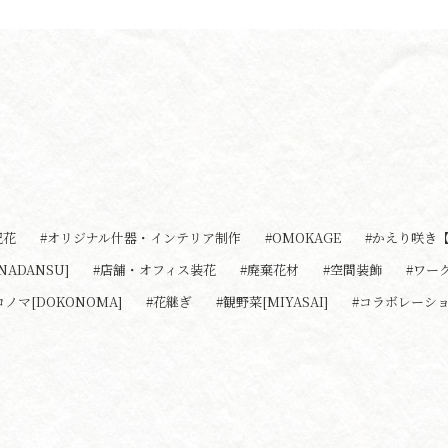
祝花
#オリジナル什器・インテリア制作
#OMOKAGE
#かえり咲き【K
NADANSU]
#店舗・オフィス装花
#廃棄花材
#空間装飾
#ワー
コノマ[DOKONOMA]
#花継ぎ
#観野菜[MIYASAI]
#コラボレーシ