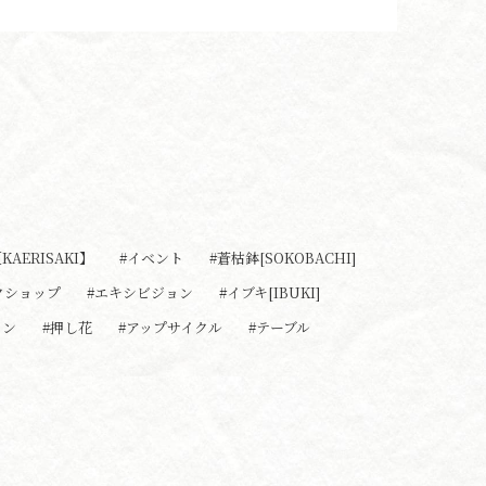
AERISAKI】
#イベント
#蒼枯鉢[SOKOBACHI]
クショップ
#エキシビジョン
#イブキ[IBUKI]
ョン
#押し花
#アップサイクル
#テーブル