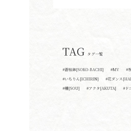
TAG
タグ一覧
#蒼枯鉢[SOKO-BACHI]
#MV
#
#いちりん[ICHIRIN]
#花ダンス[HA
#槽[SOU]
#アクタ[AKUTA]
#ド