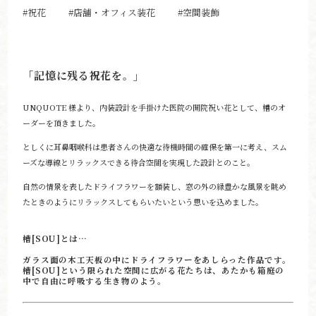
#祝花
#店舗・オフィス装花
#空間装飾
「記憶に残る祝花を。」
UNQUOTE 様より、内装設計を手掛けた医院の開院祝い花として、槽のオ
ーダーを頂きました。
としくに耳鼻咽喉科は患者さんの快適な待機時間の確保を第一に考え、スム
ーズな導線とリラックスできる待合空間を実現した設計とのこと。
自然の情景を表したドライフラワーを額装し、窓の外の緑豊かな風景を眺め
たときのようにリラックスしてもらいたいという思いを込めました。
槽[SOU]とは…
ガラス面の木工天板の中にドライフラワーをあしらった作品です。
槽[SOU]という限られた空間に広がる花たちは、あたかも箱庭の
中で自由に呼吸する生き物のよう。