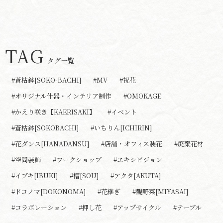
TAG
タグ一覧
#蒼枯鉢[SOKO-BACHI]
#MV
#祝花
#オリジナル什器・インテリア制作
#OMOKAGE
#かえり咲き【KAERISAKI】
#イベント
#蒼枯鉢[SOKOBACHI]
#いちりん[ICHIRIN]
#花ダンス[HANADANSU]
#店舗・オフィス装花
#廃棄花材
#空間装飾
#ワークショップ
#エキシビジョン
#イブキ[IBUKI]
#槽[SOU]
#アクタ[AKUTA]
#ドコノマ[DOKONOMA]
#花継ぎ
#観野菜[MIYASAI]
#コラボレーション
#押し花
#アップサイクル
#テーブル