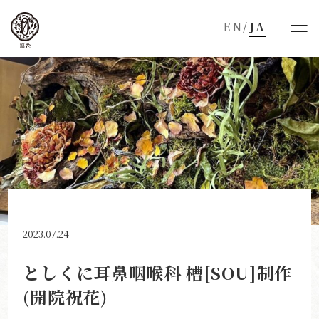
EN
/
JA
2023.07.24
としくに耳鼻咽喉科 槽[SOU]制作
(開院祝花)